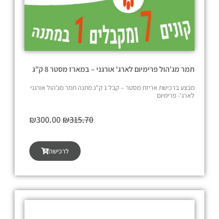
6
5
.
.
0
5
0
0
.
.
תמר מג'הול פרימיום לארג' אורגני – במארז מסטר 8 ק"ג
מבצע ברכישת אריזת מסטר – קבל 1 ק"ג מתנה תמר מג'הול אורגני
לארג'- פרימיום
ה
ה
₪
300.00
₪
315.70
מ
מ
ח
ח
לרכישה
י
י
ר
ר
ה
ה
מ
נ
ק
ו
ו
כ