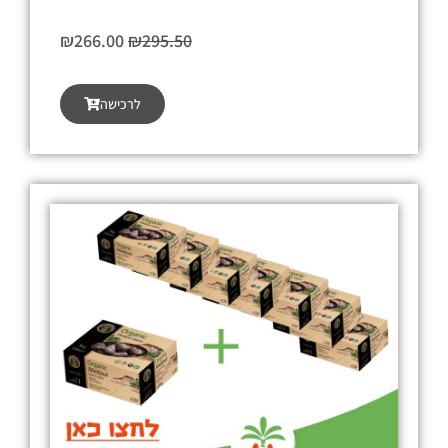
ה
ה
₪
266.00
₪
295.50
מ
מ
ח
ח
לרכישה
י
י
ר
ר
ה
ה
מ
נ
ק
ו
ו
כ
ר
ח
י
י
ה
ה
י
ו
ה
א
:
:
₪
₪
2
2
6
9