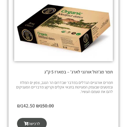
ר
ח
י
י
ה
ה
י
ו
ה
א
:
:
₪
₪
3
3
0
1
0
5
.
.
תמר מג'הול אורגני לארג' – במארז 5 ק”ג
0
7
0
0
תמרים אורגניים הגדלים במדבר שבדרום הר הנגב, צפון ים המלח
.
.
ובמטעים שבעמק המעיינות בתנאי אקלים וקרקע מדבריים המעניקים
להם את טעמם העשיר.
ה
ה
₪
142.50
₪
150.00
מ
מ
ח
ח
לרכישה
י
י