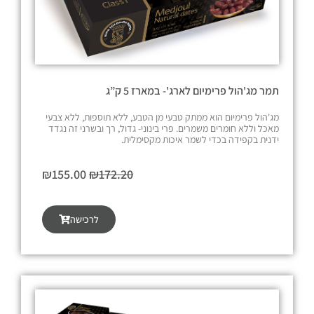
תמר מג'הול פרימיום לארג'- במארז 5 ק”ג
מג'הול פרימיום הוא ממתק טבעי מן הטבע, ללא תוספות, ללא צבעי
מאכל וללא חומרים משמרים. פרי בינוני- גדול, רך ובשרני זה נגדד
ידנית בקפידה בכדי לשמר איכות מקסימלית.
ה
ה
₪
155.00
₪
172.20
מ
מ
ח
ח
לרכישה
י
י
ר
ר
ה
ה
מ
נ
ק
ו
ו
כ