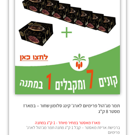
ר
ח
י
י
ה
ה
י
ו
ה
א
:
:
₪
₪
1
1
5
7
5
2
.
.
0
2
0
0
.
.
תמר מג'הול פרימיום לארג' קינג סלומון שחור – במארז
מסטר 8 ק"ג
מארז מאסטר במחיר מיוחד - 1 ק"ג במתנה
ברכישת אריזת מאסטר – קבל 1 ק"ג מתנה תמר מג'הול לארג'
פרימיום