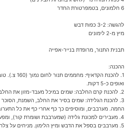
6 חלמונים, בטמפרטורת החדר
להגשה: 3-2 כפות דבש
מיץ מ-2 לימונים
תבנית התנור, מרופדת בנייר-אפייה
ההכנה:
ואופים כ-5 דקות.
2. להכנת קרם החלבה: שמים במיכל מעבד-מזון את החלבה ואת התמרים, וטוחנים ךתערובת אחידה. מוסיפים מעט שמנת מתוקה ונענע קצוצה, ומערבבים.
3. להכנת הגלידה: שמים בסיר את החלב, השמנת, הסוכר 
החמה. מערבבים, ומוסיפים כך כף אחרי כף את כל התערוב
4. מעבירים למכונת גלידה (שמערבבת ושומרת קור), ומפעילים לקבלת מרקם של גלידה.
5. מערבבים בספל את הדבש ומיץ הלימון. מניחים על צל