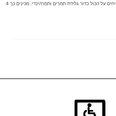
נוסף, מורחים מתערובת הדבש, ושוב מזלפים קרם חלבה; מניחים על עיגול קדאיף שלישי, מורחים מתערובת הדבש, ומניחים על הכול כדור גלידת תמרים ותמרהינדי. מכינים כך 4